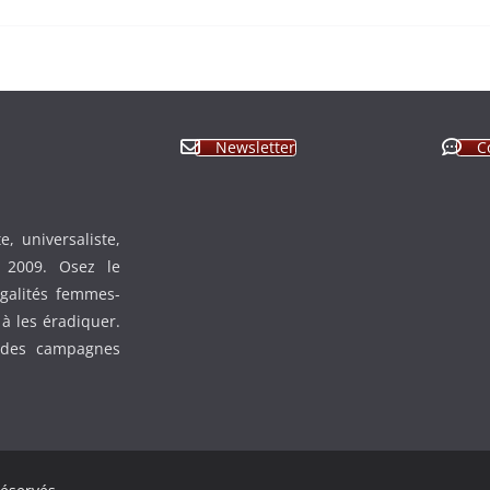
Newsletter
C
, universaliste,
n 2009. Osez le
égalités femmes-
à les éradiquer.
 des campagnes