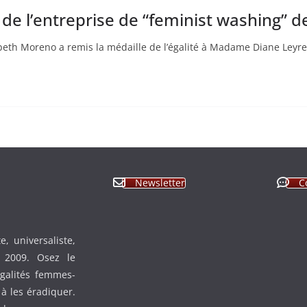
e l’entreprise de “feminist washing” de
eth Moreno a remis la médaille de l’égalité à Madame Diane Leyre
Newsletter
C
, universaliste,
n 2009. Osez le
égalités femmes-
à les éradiquer.