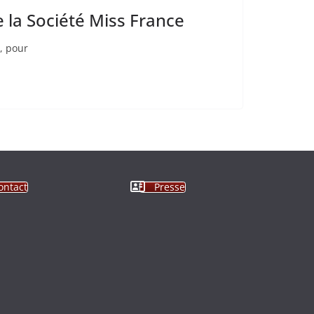
 la Société Miss France
, pour
ontact
Presse