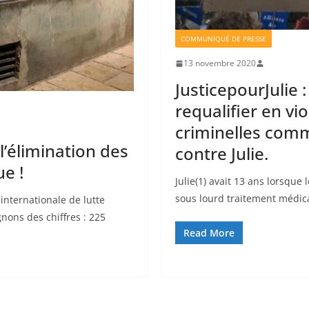
COMMUNIQUÉ DE PRESSE
13 novembre 2020
JusticepourJulie :
requalifier en vio
criminelles com
l’élimination des
contre Julie.
e !
Julie(1) avait 13 ans lorsque
sous lourd traitement médica
nternationale de lutte
nons des chiffres : 225
Read More