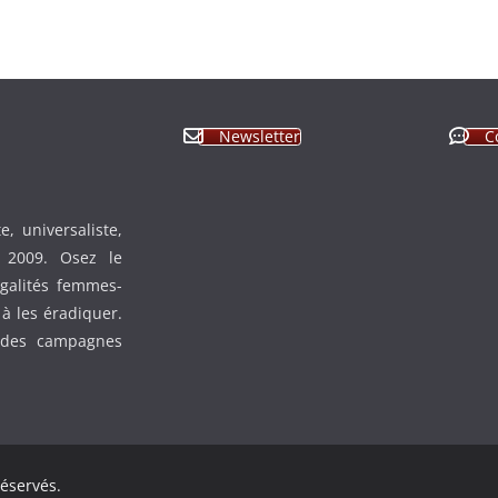
Newsletter
C
, universaliste,
n 2009. Osez le
égalités femmes-
à les éradiquer.
 des campagnes
réservés.