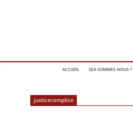
Passer
au
contenu
ACCUEIL
QUI SOMMES-NOUS ?
justicecomplice