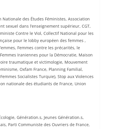
n Nationale des Études Féministes, Association
ment sexuel dans l’enseignement supérieur, CGT,
iniste Contre le Viol, Collectif National pour les
rançaise pour le lobby européen des femmes ,
 Femmes, Femmes contre les précarités, le
es Femmes Iraniennes pour la Démocratie, Maison
ire traumatique et victimologie, Mouvement
minisme, Oxfam France, Planning Familial,
 Femmes Socialistes Turquie), Stop aux Violences
ion nationale des étudiants de France, Union
cologie, Génération.s, Jeunes Génération.s,
çais, Parti Communiste des Ouvriers de France,