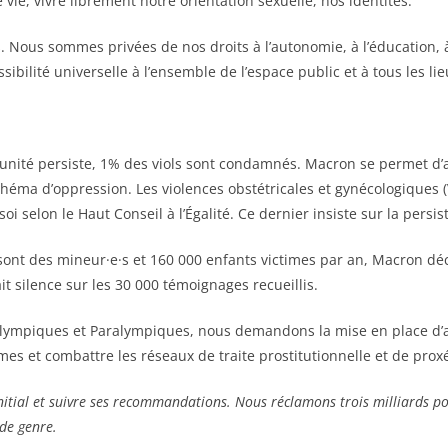
 vie, vivre librement notre orientation sexuelle, nos identités.
. Nous sommes privées de nos droits à l’autonomie, à l’éducation, à
bilité universelle à l’ensemble de l’espace public et à tous les lie
punité persiste, 1% des viols sont condamnés. Macron se permet d’
chéma d’oppression. Les violences obstétricales et gynécologiques
oi selon le Haut Conseil à l’Égalité. Ce dernier insiste sur la pers
sont des mineur·e·s et 160 000 enfants victimes par an, Macron dé
ait silence sur les 30 000 témoignages recueillis.
 Olympiques et Paralympiques, nous demandons la mise en place d’ac
times et combattre les réseaux de traite prostitutionnelle et de pro
nitial et suivre ses recommandations. Nous réclamons trois milliards pou
 de genre.