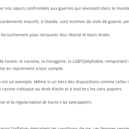
vec nos sœurs confrontées aux guerres qui sévissent dans le mond
bardements massifs, à l’exode, sont victimes de viols de guerre, pe
 farouchement pour recouvrer leur liberté et leurs droits.
de l’autre, le racisme, la misogynie, la LGBTQIAphobie, remporten
oite en reprennent à leur compte.
 est un exemple. Même si un tiers des dispositions comme celles in
 raciste s’attaque au droit d’asile et à tout·te·s les sans papiers.
n et la régularisation de tou·te·s les sans-papiers.
ésormais l’inflation dégradent les conditions de vie. Les femmes re