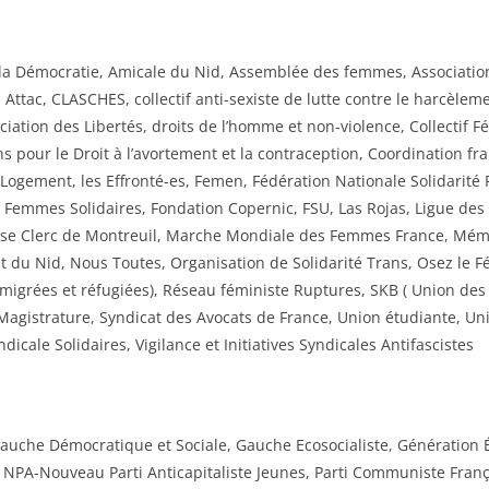
 la Démocratie, Amicale du Nid, Assemblée des femmes, Associatio
Attac, CLASCHES, collectif anti-sexiste de lutte contre le harcèle
iation des Libertés, droits de l’homme et non-violence, Collectif Fém
s pour le Droit à l’avortement et la contraception, Coordination f
Logement, les Effronté-es, Femen, Fédération Nationale Solidarité
, Femmes Solidaires, Fondation Copernic, FSU, Las Rojas, Ligue d
se Clerc de Montreuil, Marche Mondiale des Femmes France, Mémo
u Nid, Nous Toutes, Organisation de Solidarité Trans, Osez le Fé
igrées et réfugiées), Réseau féministe Ruptures, SKB ( Union des
 Magistrature, Syndicat des Avocats de France, Union étudiante, Un
icale Solidaires, Vigilance et Initiatives Syndicales Antifascistes
Gauche Démocratique et Sociale, Gauche Ecosocialiste, Génération É
e, NPA-Nouveau Parti Anticapitaliste Jeunes, Parti Communiste Fran