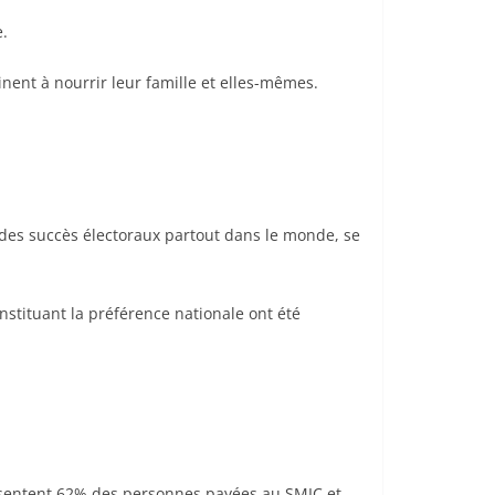
e.
inent à nourrir leur famille et elles-mêmes.
t des succès électoraux partout dans le monde, se
stituant la préférence nationale ont été
présentent 62% des personnes payées au SMIC et