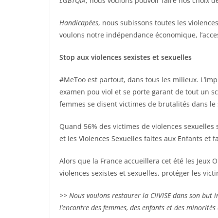
LGBTQIA
, nous voulons pouvoir faire nos choix de
Handicapées
, nous subissons toutes les violences
voulons notre indépendance économique, l’accessi
Stop aux violences sexistes et sexuelles
#MeToo est partout, dans tous les milieux. L’im
examen pou viol et se porte garant de tout un s
femmes se disent victimes de brutalités dans le s
Quand 56% des victimes de violences sexuelles 
et les Violences Sexuelles faites aux Enfants et f
Alors que la France accueillera cet été les Jeux
violences sexistes et sexuelles, protéger les vic
>> Nous voulons restaurer la CIIVISE dans son but i
l’encontre des femmes, des enfants et des minorités