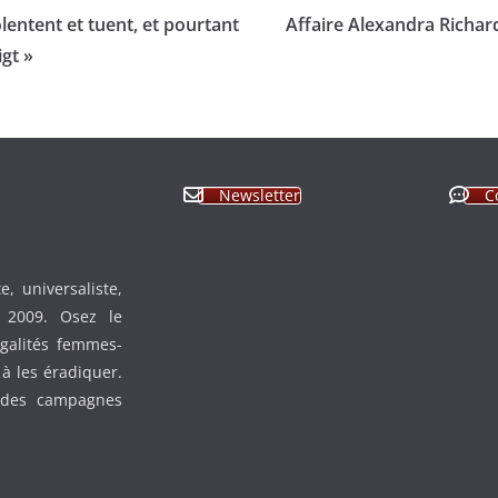
lentent et tuent, et pourtant
Affaire Alexandra Richar
igt »
Newsletter
C
, universaliste,
n 2009. Osez le
égalités femmes-
à les éradiquer.
 des campagnes