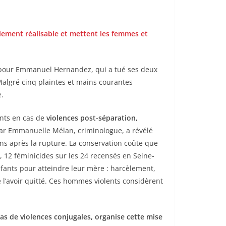
ilement réalisable et mettent les femmes et
le pour Emmanuel Hernandez, qui a tué ses deux
Malgré cinq plaintes et mains courantes
e.
ants en cas de
violences post-séparation,
par Emmanuelle Mélan, criminologue, a révélé
ns après la rupture. La conservation coûte que
t, 12 féminicides sur les 24 recensés en Seine-
enfants pour atteindre leur mère : harcèlement,
l’avoir quitté. Ces hommes violents considèrent
cas de violences conjugales, organise cette mise