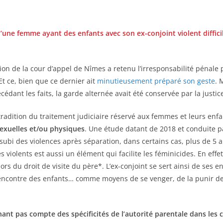
 d’une femme ayant des enfants avec son ex-conjoint violent diffic
ion de la cour d’appel de Nîmes a retenu l’irresponsabilité péna
t ce, bien que ce dernier ait
minutieusement préparé son geste
. 
dant les faits, la garde alternée avait été conservée par la justic
tradition du traitement judiciaire réservé aux femmes et leurs enf
exuelles et/ou physiques
. Une étude datant de 2018 et conduite 
bi des violences après séparation, dans certains cas, plus de 5 a
s violents est aussi un élément qui facilite les féminicides. En effe
ors du droit de visite du père*. L’ex-conjoint se sert ainsi de ses 
’encontre des enfants… comme moyens de se venger, de la punir de 
nant pas compte des spécificités de l’autorité parentale dans les 