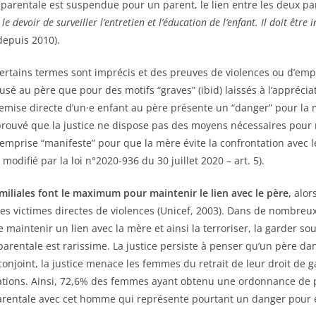
é parentale est suspendue pour un parent, le lien entre les deux pa
 le devoir de surveiller l’entretien et l’éducation de l’enfant. Il doit être
 depuis 2010).
Certains termes sont imprécis et des preuves de violences ou d’empr
usé au père que pour des motifs “graves” (ibid) laissés à l’appréciat
remise directe d’un·e enfant au père présente un “danger” pour la m
 prouvé que la justice ne dispose pas des moyens nécessaires pour m
’emprise “manifeste” pour que la mère évite la confrontation avec l
0 modifié par la loi n°2020-936 du 30 juillet 2020 – art. 5).
familiales font le maximum pour maintenir le lien avec le père,
alor
s victimes directes de violences (Unicef, 2003). Dans de nombreux 
 maintenir un lien avec la mère et ainsi la terroriser, la garder sou
ité parentale est rarissime. La justice persiste à penser qu’un père 
 conjoint, la justice menace les femmes du retrait de leur droit de
ations. Ainsi, 72,6% des femmes ayant obtenu une ordonnance de pr
 parentale avec cet homme qui représente pourtant un danger pour e