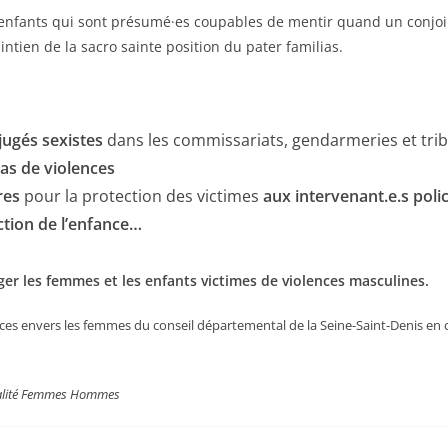
 enfants qui sont présumé·es coupables de mentir quand un conjoin
ntien de la sacro sainte position du pater familias.
éjugés sexistes
dans les commissariats, gendarmeries et tri
cas de violences
ires
pour la protection des victimes
aux intervenant.e.s
poli
ection de l’enfance…
éger les femmes et les enfants victimes de violences masculines.
ces envers les femmes du conseil départemental de la Seine-Saint-Denis en c
Egalité Femmes Hommes