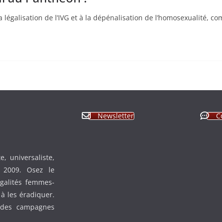
 légalisation de l’IVG et à la dépénalisation de l’homosexualité, com
Newsletter
C
, universaliste,
n 2009. Osez le
égalités femmes-
à les éradiquer.
 des campagnes