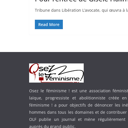
Tribune dans Libération L’avocate, qui œuvra à la
Read More
Osez le féminisme ! est une association féministe
laïque, progressiste et abolitionniste créée e
féminisme ! a pour objectifs de dénoncer les in
hommes dans tous les domaines et de contribuer 
OLF publie un journal et mène régulièrement
auprès du grand public.