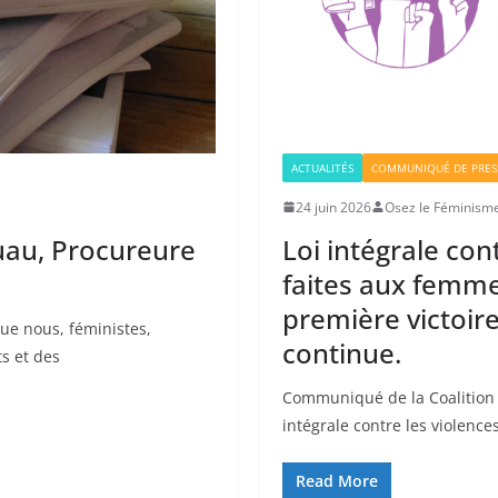
ACTUALITÉS
COMMUNIQUÉ DE PRES
24 juin 2026
Osez le Féminisme
uau, Procureure
Loi intégrale con
faites aux femme
première victoir
que nous, féministes,
continue.
s et des
Communiqué de la Coalition f
intégrale contre les violenc
Read More