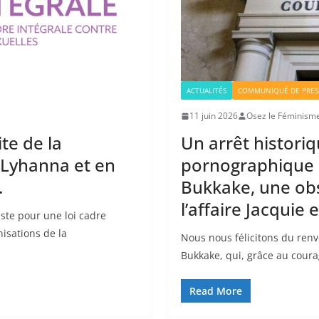
ACTUALITÉS
COMMUNIQUÉ DE PRES
11 juin 2026
Osez le Féminisme
ite de la
Un arrêt historiq
Lyhanna et en
pornographique d
.
Bukkake, une obs
l’affaire Jacquie 
ste pour une loi cadre
nisations de la
Nous nous félicitons du renv
Bukkake, qui, grâce au coura
Read More