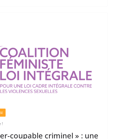
SE
 !
der-coupable criminel » : une