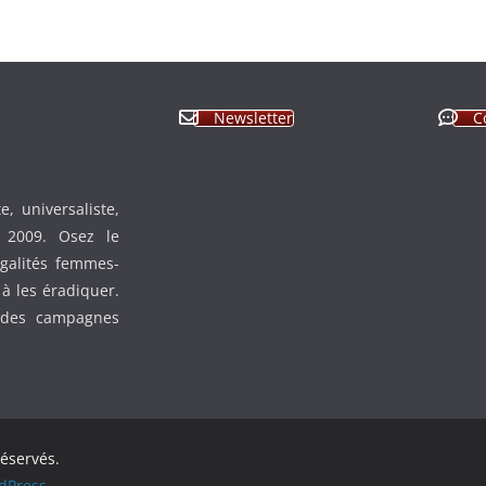
Newsletter
C
, universaliste,
n 2009. Osez le
égalités femmes-
à les éradiquer.
 des campagnes
réservés.
dPress
.