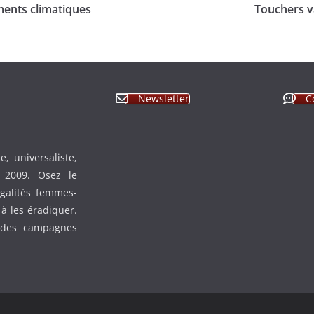
ments climatiques
Touchers v
Newsletter
C
, universaliste,
n 2009. Osez le
égalités femmes-
à les éradiquer.
 des campagnes