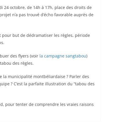
i 24 octobre, de 14h à 17h, place des droits de
 projet n’a pas trouvé d’écho favorable auprès de
it pour but de dédramatiser les règles, période
ns.
buer des flyers (voir
la campagne sangtabou
)
 tabou des règles.
 la municipalité montbéliardaise ? Parler des
ipe ? C’est la parfaite illustration du “tabou des
rd, pour tenter de comprendre les vraies raisons