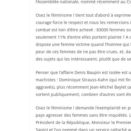
l’Assemblée nationale, nommé récemment au Conse
Osez le féminisme ! tient tout d’abord à exprime
courage force le respect et nous les remercions i
combat est loin d’être achevé : 83000 femmes son
seulement 11% d’entre elles portent plainte ? A 
dispose une femme victime quand l’homme qui l’a 
peur de ces femmes de ne pas être crues, et, dan
des sujets qui les intéressaient, plutôt que de 
Penser que l’affaire Denis Baupin est isolée est
machistes : Dominique Strauss-Kahn (qui mit fin 
aggravés), plus récemment Jean-Michel Baylet (
sortent publiquement, combien d’autres sont éto
Osez le féminisme ! demande l’exemplarité en po
pays agresser des femmes sans être inquiétés. L
Président de la République, Monsieur le Premie
Sapin) et l’un nommé dans un service rattaché a