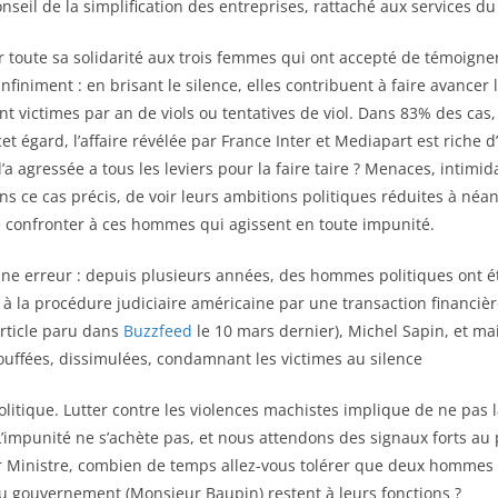
il de la simplification des entreprises, rattaché aux services du
r toute sa solidarité aux trois femmes qui ont accepté de témoigner
nfiniment : en brisant le silence, elles contribuent à faire avancer
t victimes par an de viols ou tentatives de viol. Dans 83% des cas,
cet égard, l’affaire révélée par France Inter et Mediapart est ric
agressée a tous les leviers pour la faire taire ? Menaces, intimida
s ce cas précis, de voir leurs ambitions politiques réduites à néant
se confronter à ces hommes qui agissent en toute impunité.
 une erreur : depuis plusieurs années, des hommes politiques ont é
à la procédure judiciaire américaine par une transaction financièr
article paru dans
Buzzfeed
le 10 mars dernier), Michel Sapin, et ma
uffées, dissimulées, condamnant les victimes au silence
litique. Lutter contre les violences machistes implique de ne pas 
’impunité ne s’achète pas, et nous attendons des signaux forts au 
r Ministre, combien de temps allez-vous tolérer que deux hommes
u gouvernement (Monsieur Baupin) restent à leurs fonctions ?