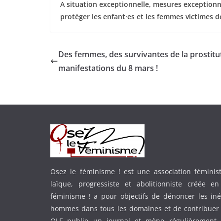
A situation exceptionnelle, mesures exceptionne
protéger les enfant·es et les femmes victimes d
Des femmes, des survivantes de la prostitut
manifestations du 8 mars !
Osez le féminisme ! est une association féministe
laïque, progressiste et abolitionniste créée e
féminisme ! a pour objectifs de dénoncer les in
hommes dans tous les domaines et de contribuer 
OLF publie un journal et mène régulièrement