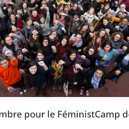
embre pour le FéministCamp d