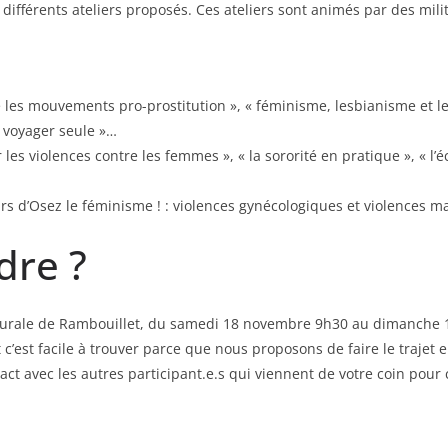
 différents ateliers proposés. Ces ateliers sont animés par des mili
es mouvements pro-prostitution », « féminisme, lesbianisme et le
t voyager seule »…
 les violences contre les femmes », « la sororité en pratique », « l’é
s d’Osez le féminisme ! : violences gynécologiques et violences m
dre ?
t Rurale de Rambouillet, du samedi 18 novembre 9h30 au dimanche
t c’est facile à trouver parce que nous proposons de faire le traj
ct avec les autres participant.e.s qui viennent de votre coin pour 