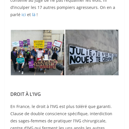
conseillé au juge de ne pas requalifier les viols, ni
d’inculper les 17 autres pompiers agresseurs. On en a
parlé
ici
et
là
!
DROIT À L’IVG
En France, le droit à l’IVG est plus toléré que garanti.
Clause de double conscience spécifique, interdiction
des sages-femmes de pratiquer l’IVG chirurgicale,
centre d’IVG qui ferment les uns après les autres…