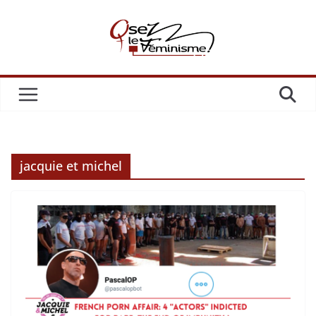
Passer
au
contenu
jacquie et michel