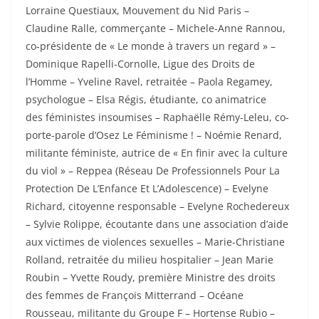
Lorraine Questiaux, Mouvement du Nid Paris –
Claudine Ralle, commerçante – Michele-Anne Rannou,
co-présidente de « Le monde à travers un regard » –
Dominique Rapelli-Cornolle, Ligue des Droits de
l’Homme – Yveline Ravel, retraitée – Paola Regamey,
psychologue – Elsa Régis, étudiante, co animatrice
des
f
éministes insoumises – Raphaëlle Rémy-Leleu, co-
porte-parole d’Osez Le
F
éminisme ! – Noémie Renard,
militante
f
éministe, autrice de « En finir avec la culture
du viol » – Reppea (Réseau De Professionnels Pour La
Protection De L’Enfance Et L’Adolescence) – Evelyne
Richard, citoyenne responsable – Evelyne Rochedereux
– Sylvie Rolippe, écoutante dans une association d’aide
aux victimes de violences sexuelles – Marie-Christiane
Rolland, retraitée du milieu hospitalier – Jean Marie
Roubin – Yvette Roudy, première Ministre des droits
des femmes de François Mitterrand – Océane
Rousseau, militante du
Groupe
F
– Hortense Rubio –