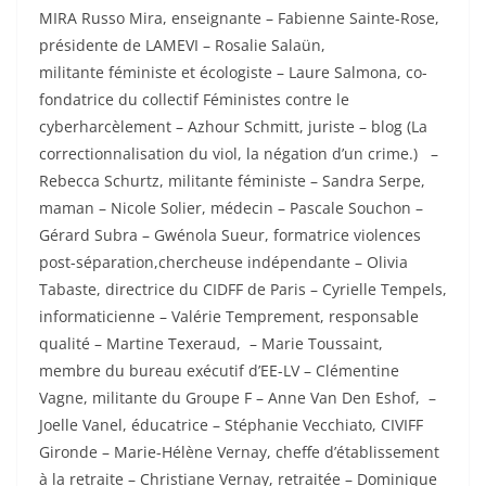
MIRA Russo Mira, enseignante – Fabienne Sainte-Rose,
présidente de LAMEVI – Rosalie Salaün,
militante
f
éministe et écologiste – Laure Salmona, co-
fondatrice du collectif
F
éministes contre le
cyberharcèlement – Azhour Schmitt, juriste – blog (La
correctionnalisation du viol, la négation d’un crime.) –
Rebecca Schurtz, militante
f
éministe – Sandra Serpe,
maman – Nicole Solier, médecin – Pascale Souchon –
Gérard Subra – Gwénola Sueur, formatrice violences
post-séparation,chercheuse indépendante – Olivia
Tabaste, directrice du CIDFF de Paris – Cyrielle Tempels,
informaticienne – Valérie Temprement, responsable
qualité – Martine Texeraud, – Marie Toussaint,
membre du bureau exécutif d’EE-LV – Clémentine
Vagne, militante du
Groupe
F
– Anne Van Den Eshof, –
Joelle Vanel, éducatrice – Stéphanie Vecchiato, CIVIFF
Gironde – Marie-Hélène Vernay, cheffe d’établissement
à la retraite – Christiane Vernay, retraitée – Dominique