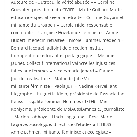
Auteure de »Outreau, la vérité abusée » – Caroline
Guesnier, présidente du CIVIFF – Marie Guillard Marie,
éducatrice spécialisée à la retraite – Corinne Guyonnet,
militante du
Groupe
F
– Carole Hide, responsable
comptable – Françoise Hovelaque,
f
éministe – Annie
Hubert, médecin retraitée – nicole Hummel, medecin –
Bernard Jacquet, adjoint de direction institut
thérapeutique éducatif et pédagogique. – Mélanie
Jaunet, Collectif international Vaincre les injustices
faites aux femmes – Nicole-marie Jonard – Claude
Jourde, réalisatrice – Mathilde Julié Viot,
militante
f
éministe – Paola Juri – Nadine Kerveillant,
biographe – Huguette Klein, présidente de l’association
Réussir l’égalité Femmes-Hommes (REFH) – Mie
Kohiyama, présidente de MoiAussiAmnesie, journaliste
– Marina Labbaye – Linda Laggoune – Rose-Marie
Lagrave, sociologue, directrice d’études à l’EHESS –
Annie Lahmer, militante
f
éministe et écologiste –