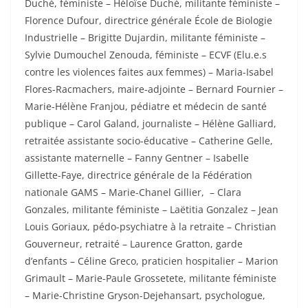
Duché,
f
éministe – Héloïse Duché, militante
f
éministe –
Florence Dufour, directrice générale École de Biologie
Industrielle – Brigitte Dujardin, militante
f
éministe –
Sylvie Dumouchel Zenouda,
f
éministe – ECVF (Elu.e.s
contre les violences faites aux femmes) – Maria-Isabel
Flores-Racmachers, maire-adjointe – Bernard Fournier –
Marie-Hélène Franjou, pédiatre et médecin de santé
publique – Carol Galand, journaliste – Hélène Galliard,
retraitée assistante socio-éducative – Catherine Gelle,
assistante maternelle – Fanny Gentner – Isabelle
Gillette-Faye, directrice générale de la
F
édération
nationale GAMS – Marie-Chanel Gillier, – Clara
Gonzales, militante
f
éministe – Laëtitia Gonzalez – Jean
Louis Goriaux, pédo-psychiatre à la retraite – Christian
Gouverneur, retraité – Laurence Gratton, garde
d’enfants – Céline Greco, praticien hospitalier – Marion
Grimault – Marie-Paule Grossetete, militante
f
éministe
– Marie-Christine Gryson-Dejehansart, psychologue,