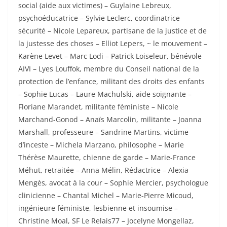
social (aide aux victimes) – Guylaine Lebreux,
psychoéducatrice – Sylvie Leclerc, coordinatrice
sécurité – Nicole Lepareux, partisane de la justice et de
la justesse des choses – Elliot Lepers, ~ le mouvement –
Karène Levet – Marc Lodi – Patrick Loiseleur, bénévole
AIVI – Lyes Louffok, membre du Conseil national de la
protection de l’enfance, militant des droits des enfants
– Sophie Lucas – Laure Machulski, aide soignante –
Floriane Marandet, militante
f
éministe – Nicole
Marchand-Gonod – Anaïs Marcolin, militante – Joanna
Marshall, professeure – Sandrine Martins, victime
d’inceste – Michela Marzano, philosophe – Marie
Thérèse Maurette, chienne de garde – Marie-France
Méhut, retraitée – Anna Mélin, Rédactrice – Alexia
Mengès, avocat à la cour – Sophie Mercier, psychologue
clinicienne – Chantal Michel – Marie-Pierre Micoud,
ingénieure
f
éministe, lesbienne et insoumise –
Christine Moal, SF Le Relais77 – Jocelyne Mongellaz,