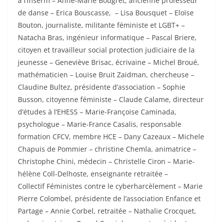
à l’inserm – Anne-Marie Bougret, ancienne professeur
de danse – Erica Bouscasse, – Lisa Bousquet – Eloïse
Bouton, journaliste, militante
f
éministe et LGBT+ –
Natacha Bras, ingénieur informatique – Pascal Briere,
citoyen et travailleur social protection judiciaire de la
jeunesse – Geneviève Brisac, écrivaine – Michel Broué,
mathématicien – Louise Bruit Zaidman, chercheuse –
Claudine Bultez, présidente d’association – Sophie
Busson, citoyenne
f
éministe – Claude Calame, directeur
d’études à l’EHESS – Marie-Françoise Caminada,
psychologue – Marie-France Casalis, responsable
formation CFCV, membre HCE – Dany Cazeaux – Michele
Chapuis de Pommier – christine Chemla, animatrice –
Christophe Chini, médecin – Christelle Ciron – Marie-
hélène Coll-Delhoste, enseignante retraitée –
Collectif
F
éministes contre le cyberharcèlement – Marie
Pierre Colombel, présidente de l’association Enfance et
Partage – Annie Corbel, retraitée – Nathalie Crocquet,