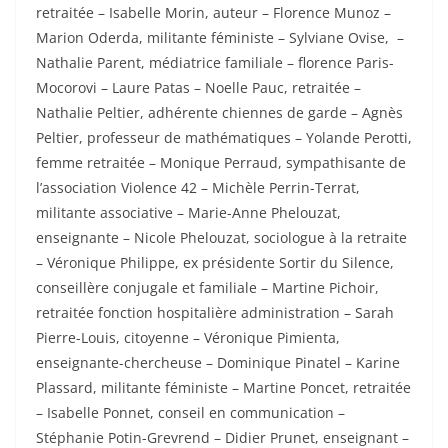
retraitée – Isabelle Morin, auteur – Florence Munoz –
Marion Oderda, militante
f
éministe – Sylviane Ovise, –
Nathalie Parent, médiatrice familiale – florence Paris-
Mocorovi – Laure Patas – Noelle Pauc, retraitée –
Nathalie Peltier, adhérente chiennes de garde – Agnès
Peltier, professeur de mathématiques – Yolande Perotti,
femme retraitée – Monique Perraud, sympathisante de
l’association Violence 42 – Michèle Perrin-Terrat,
militante associative – Marie-Anne Phelouzat,
enseignante – Nicole Phelouzat, sociologue à la retraite
– Véronique Philippe, ex présidente Sortir du Silence,
conseillère conjugale et familiale – Martine Pichoir,
retraitée fonction hospitalière administration – Sarah
Pierre-Louis, citoyenne – Véronique Pimienta,
enseignante-chercheuse – Dominique Pinatel – Karine
Plassard, militante
f
éministe – Martine Poncet, retraitée
– Isabelle Ponnet, conseil en communication –
Stéphanie Potin-Grevrend – Didier Prunet, enseignant –