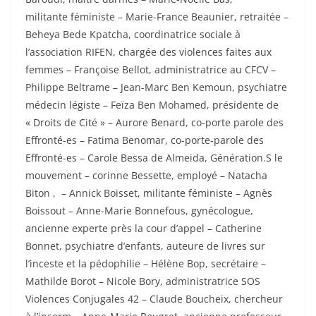
militante
f
éministe – Marie-France Beaunier, retraitée –
Beheya Bede Kpatcha, coordinatrice sociale à
l’association RIFEN, chargée des violences faites aux
femmes – Françoise Bellot, administratrice au CFCV –
Philippe Beltrame – Jean-Marc Ben Kemoun, psychiatre
médecin légiste – Feïza Ben Mohamed, présidente de
« Droits de Cité » – Aurore Benard, co-porte parole des
Effronté-es – Fatima Benomar, co-porte-parole des
Effronté-es – Carole Bessa de Almeida, Génération.S le
mouvement – corinne Bessette, employé – Natacha
Biton , – Annick Boisset, militante
f
éministe – Agnès
Boissout – Anne-Marie Bonnefous, gynécologue,
ancienne experte près la cour d’appel – Catherine
Bonnet, psychiatre d’enfants, auteure de livres sur
l’inceste et la pédophilie – Hélène Bop, secrétaire –
Mathilde Borot – Nicole Bory, administratrice SOS
Violences Conjugales 42 – Claude Boucheix, chercheur