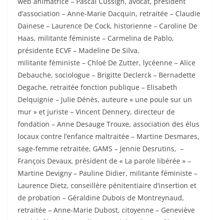
web animatrice – Pascal Cussigh, avocat, président
d’association – Anne-Marie Dacquin, retraitée – Claudie
Dainese – Laurence De Cock, historienne – Caroline De
Haas, militante
f
éministe – Carmelina de Pablo,
présidente ECVF – Madeline De Silva,
militante
f
éministe – Chloé De Zutter, lycéenne – Alice
Debauche, sociologue – Brigitte Declerck – Bernadette
Degache, retraitée fonction publique – Elisabeth
Delquignie – Julie Dénès, auteure « une poule sur un
mur » et juriste – Vincent Dennery, directeur de
fondation – Anne Desauge Trouxe, association des élus
locaux contre l’enfance maltraitée – Martine Desmares,
sage-femme retraitée, GAMS – Jennie Desrutins, –
François Devaux, président de « La parole libérée » –
Martine Devigny – Pauline Didier, militante
f
éministe –
Laurence Dietz, conseillère pénitentiaire d’insertion et
de probation – Géraldine Dubois de Montreynaud,
retraitée – Anne-Marie Dubost, citoyenne – Geneviève