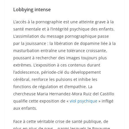
Lobbying intense
L’accès à la pornographie est une atteinte grave à la
santé mentale et à l’intégrité psychique des enfants.
L’assimilation du message pornographique passe
par la jouissance : la libération de dopamine liée à la
masturbation entraîne une tolérance croissante,
poussant à rechercher des images toujours plus
extrêmes. L’exposition à ces contenus durant
l’adolescence, période-clé du développement
cérébral, renforce les pulsions et inhibe les
fonctions de régulation et d’empathie. La
chercheuse Maria Hernandez-Mora Ruiz del Castillo
qualifie cette exposition de «
viol psychique
» infligé
aux enfants.
Face à cette véritable crise de santé publique, de
plus en plus de pays – parmi lesquels le Royaume-