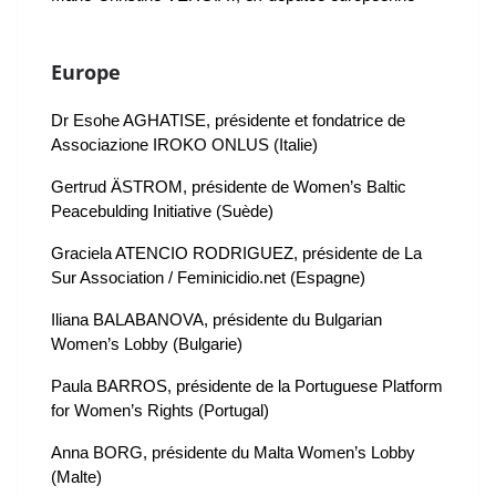
Europe
Dr Esohe AGHATISE, présidente et fondatrice de
Associazione IROKO ONLUS (Italie)
Gertrud ÄSTROM, présidente de Women’s Baltic
Peacebulding Initiative (Suède)
Graciela ATENCIO RODRIGUEZ, présidente de La
Sur Association / Feminicidio.net (Espagne)
Iliana BALABANOVA, présidente du Bulgarian
Women’s Lobby (Bulgarie)
Paula BARROS, présidente de la Portuguese Platform
for Women’s Rights (Portugal)
Anna BORG, présidente du Malta Women’s Lobby
(Malte)