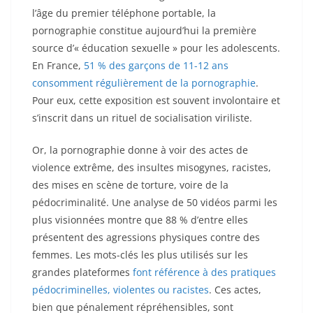
l’âge du premier téléphone portable, la
pornographie constitue aujourd’hui la première
source d’« éducation sexuelle » pour les adolescents.
En France,
51 % des garçons de 11-12 ans
consomment régulièrement de la pornographie
.
Pour eux, cette exposition est souvent involontaire et
s’inscrit dans un rituel de socialisation viriliste.
Or, la pornographie donne à voir des actes de
violence extrême, des insultes misogynes, racistes,
des mises en scène de torture, voire de la
pédocriminalité. Une analyse de 50 vidéos parmi les
plus visionnées montre que 88 % d’entre elles
présentent des agressions physiques contre des
femmes. Les mots-clés les plus utilisés sur les
grandes plateformes
font référence à des pratiques
pédocriminelles, violentes ou racistes
. Ces actes,
bien que pénalement répréhensibles, sont