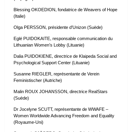
Blessing OKOEDION, fondatrice de Weavers of Hope
(Italie)
Olga PERSSON, présidente d’Unizon (Suède)
Eglé PUIDOKAITE, responsable communication du
Lithuanian Women’s Lobby (Lituanie)
Dalia PUIDOKIENE, directrice de Klaipeda Social and
Psychological Support Center (Lituanie)
Susanne RIEGLER, représentante de Verein
Feministischer (Autriche)
Malin ROUX JOHANSSON, directrice RealStars
(Suède)
Dr Jocelyne SCUTT, représentante de WWAFE –
Women Worldwide Advancing Freedom and Equality
(Royaume-Uni)