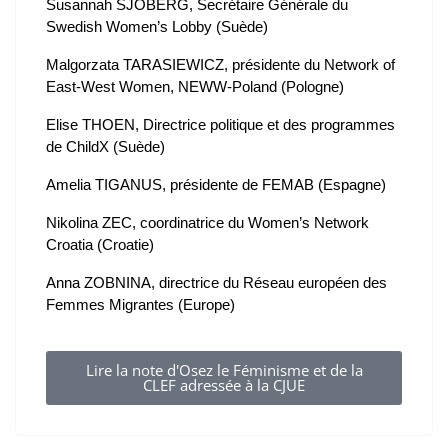
Susannah SJÖBERG, Secrétaire Générale du
Swedish Women’s Lobby (Suède)
Malgorzata TARASIEWICZ, présidente du Network of
East-West Women, NEWW-Poland (Pologne)
Elise THOEN, Directrice politique et des programmes
de ChildX (Suède)
Amelia TIGANUS, présidente de FEMAB (Espagne)
Nikolina ZEC, coordinatrice du Women’s Network
Croatia (Croatie)
Anna ZOBNINA, directrice du Réseau européen des
Femmes Migrantes (Europe)
Lire la note d'Osez le Féminisme et de la
CLEF adressée à la CJUE