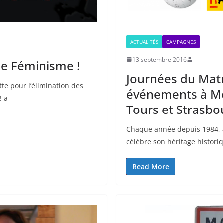
ACTUALITÉS
CAMPAGNES
13 septembre 2016
le Féminisme !
Journées du Matr
te pour l’élimination des
événements à Mon
! a
Tours et Strasbou
Chaque année depuis 1984, à
célèbre son héritage historiqu
Read More