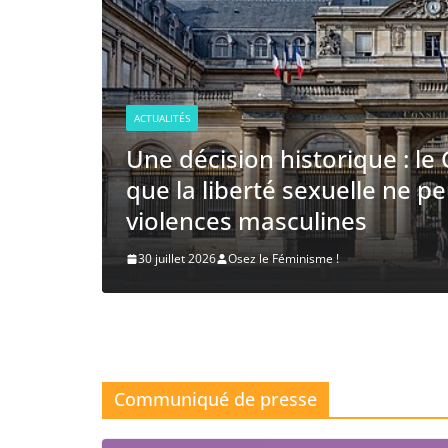
ACTUALITÉS
FéministCamp d’Osez le F
septembre 2026
 rappelle
bi aux
20 juillet 2026
Osez le Féminisme !
Communiqué de presse