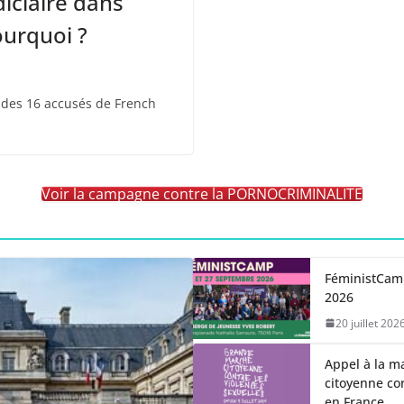
iciaire dans
pourquoi ?
s des 16 accusés de French
Voir la campagne contre la PORNOCRIMINALITE
FéministCamp
2026
20 juillet 202
Appel à la m
citoyenne con
en France